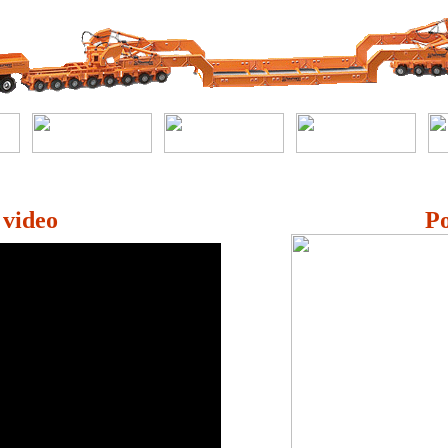
 video
Po