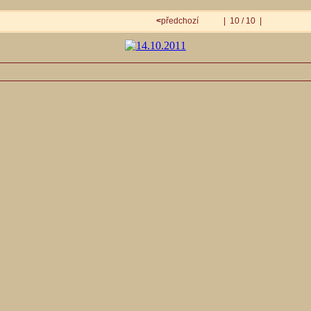
<
předchozí
| 10 / 10 |